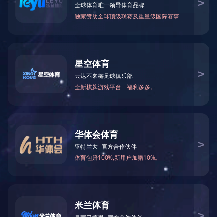
MK体育·(国际)官方网站经过几代人的
术、仁和、仁爱”的“五仁”特色价值体系。
的最高境界；“仁术”体现了中医人的职业
爱人、生命至上的伦理思想。
院徽释义
院徽外观采用圆形，体现中国传统太极含
整体背景以绿色为主，体现生命、健康、
眼睛造型：深浅两片生命之叶代表中医传
中间一根针：代表具有中医特色的针灸。